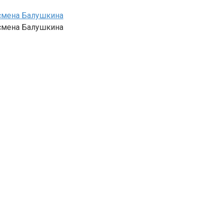
есмена Балушкина
есмена Балушкина