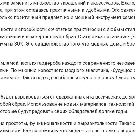
ными заменить множество украшений и аксессуаров. Благо
 при этом оставаясь практичными и удобными. Это связано
только практичный предмет, но и мощный инструмент сам
ности и способности сочетаться практически с любым сти
армоничный и завершённый образ. Статистика показывает, ч
м на 30%. Это свидетельство того, что модные дома и бр
емлемой частью гардероба каждого современного человека
ями. По мнению известного модного аналитика, «будущее з
 стильно». Такой подход особенно актуален в эпоху быстро
ок будет варьироваться от сдержанных и классических до я
юбой образ. Использование новых материалов, технологий
оторые будут радовать своих обладателей долгие годы.
ие простоты, функциональности и выразительности. Такая с
льности. Важно помнить, что мода — это не только следов