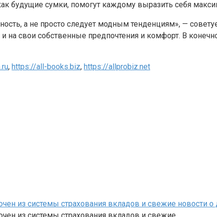
как будущие сумки, помогут каждому выразить себя макси
ность, а не просто следует модным тенденциям», — совету
о и на свои собственные предпочтения и комфорт. В конеч
.ru
,
https://all-books.biz
,
https://allprobiz.net
чен из системы страхования вкладов и свежие новости о
ючен из системы страхования вкладов и свежие